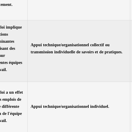
tement.
loi implique
tions
minantes
Appui technique/organisationnel collectif ou
sant des
transmission individuelle de savoirs et de pratiques.
 sur
entes équipes
vail.
oi a un effet
s emplois de
 différente
Appui technique/organisationnel individuel.
n de l'équipe
vail.