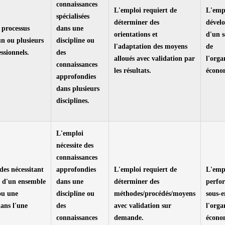
connaissances
L'emploi requiert de
L'empl
spécialisées
déterminer des
dével
 processus
dans une
orientations et
d'un 
n ou plusieurs
discipline ou
l'adaptation des moyens
de
ssionnels.
des
alloués avec validation par
l'orga
connaissances
les résultats.
écono
approfondies
dans plusieurs
disciplines.
L'emploi
nécessite des
connaissances
des nécessitant
approfondies
L'emploi requiert de
L'empl
 d'un ensemble
dans une
déterminer des
perfo
ou une
discipline ou
méthodes/procédés/moyens
sous-
dans l'une
des
avec validation sur
l'orga
connaissances
demande.
écono