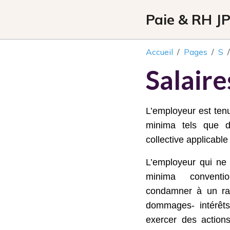
Paie & RH J
Accueil
Pages
S
Salair
L’employeur est tenu
minima tels que dé
collective applicable 
L’employeur qui ne 
minima convent
condamner à un rap
dommages- intérêts
exercer des action