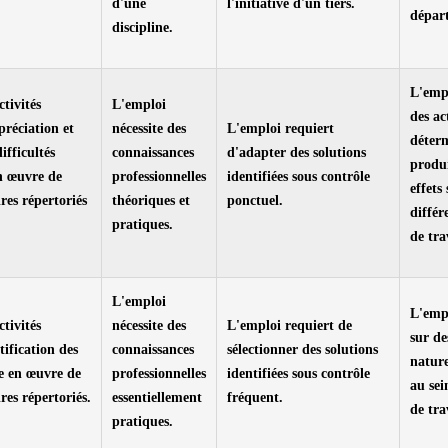
d'une
l'initiative d'un tiers.
dépar
discipline.
L'emp
ctivités
L'emploi
des ac
préciation et
nécessite des
L'emploi requiert
déter
ifficultés
connaissances
d'adapter des solutions
produi
en œuvre de
professionnelles
identifiées sous contrôle
effets
res répertoriés
théoriques et
ponctuel.
différ
pratiques.
de tra
L'emploi
L'empl
ctivités
nécessite des
L'emploi requiert de
sur de
tification des
connaissances
sélectionner des solutions
nature
e en œuvre de
professionnelles
identifiées sous contrôle
au sei
es répertoriés.
essentiellement
fréquent.
de tra
pratiques.