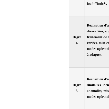
les difficultés.
Réalisation d'a
diversifiées, ap
Degré
traitement de d
4
variées, mise 
modes opératoi
à adapter.
Réalisation d'a
Degré
similaires, iden
3
anomalies, mis
modes opératoir