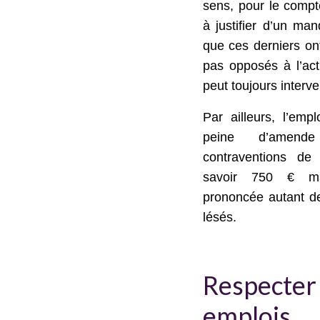
sens, pour le compt
à justifier d’un man
que ces derniers ont
pas opposés à l’acti
peut toujours interven
Par ailleurs, l’emp
peine d’amend
contraventions de
savoir 750 € m
prononcée autant de 
lésés.
Respecter l
emplois