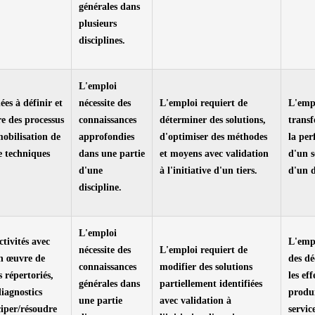
générales dans
plusieurs
disciplines.
L'emploi
ées à définir et
nécessite des
L'emploi requiert de
L'empl
e des processus
connaissances
déterminer des solutions,
transf
mobilisation de
approfondies
d'optimiser des méthodes
la pe
 techniques
dans une partie
et moyens avec validation
d'un s
d'une
à l'initiative d'un tiers.
d'un 
discipline.
L'emploi
ctivités avec
L'emp
nécessite des
L'emploi requiert de
en œuvre de
des dé
connaissances
modifier des solutions
 répertoriés,
les eff
générales dans
partiellement identifiées
diagnostics
produi
une partie
avec validation à
ciper/résoudre
servic