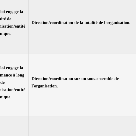
oi engage la
ité de
Direction/coordination de la totalité de l'organisation.
nisation/entité
mique.
oi engage la
rmance à long
Direction/coordination sur un sous-ensemble de
 de
l'organisation.
nisation/entité
mique.