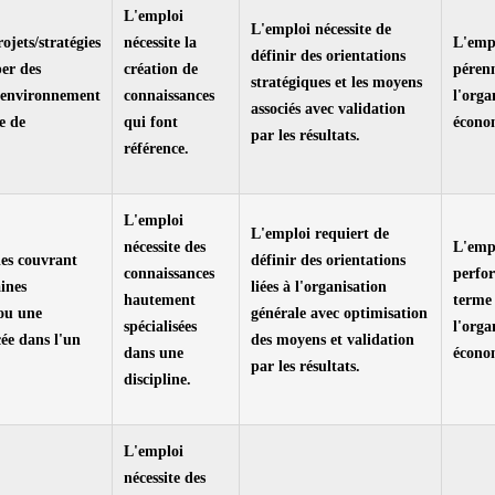
L'emploi
L'emploi nécessite de
jets/stratégies
nécessite la
L'empl
définir des orientations
per des
création de
pérenn
stratégiques et les moyens
l'environnement
connaissances
l'orga
associés avec validation
e de
qui font
écono
par les résultats.
référence.
L'emploi
L'emploi requiert de
nécessite des
L'empl
es couvrant
définir des orientations
connaissances
perfo
ines
liées à l'organisation
hautement
terme
 ou une
générale avec optimisation
spécialisées
l'orga
ée dans l'un
des moyens et validation
dans une
écono
par les résultats.
discipline.
L'emploi
nécessite des