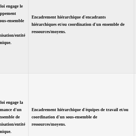
oi engage le
oppement
Encadrement hiérarchique d'encadrants
sous-ensemble
hiérarchiques et/ou coordination d'un ensemble de
ressources/moyens.
nisation/entité
mique.
oi engage la
rmance d'un
Encadrement hiérarchique d'équipes de travail et/ou
ensemble de
coordination d'un sous-ensemble de
nisation/entité
ressources/moyens.
mique.