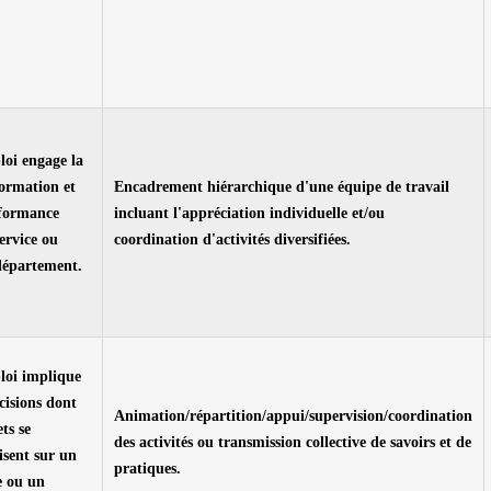
oi engage la
ormation et
Encadrement hiérarchique d'une équipe de travail
rformance
incluant l'appréciation individuelle et/ou
ervice ou
coordination d'activités diversifiées.
département.
loi implique
cisions dont
Animation/répartition/appui/supervision/coordination
ets se
des activités ou transmission collective de savoirs et de
sent sur un
pratiques.
e ou un