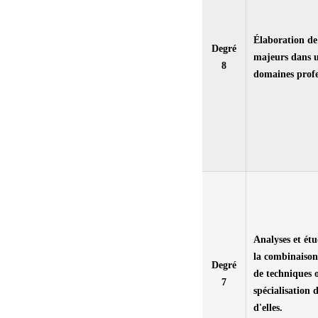
Élaboration de
Degré
majeurs dans u
8
domaines profe
Analyses et étu
la combinaison
Degré
de techniques 
7
spécialisation 
d'elles.