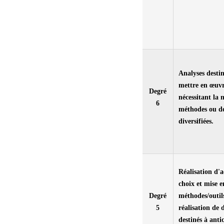
Analyses destin
mettre en œuvr
Degré
nécessitant la 
6
méthodes ou de
diversifiées.
Réalisation d'a
choix et mise 
Degré
méthodes/outils
5
réalisation de 
destinés à anti