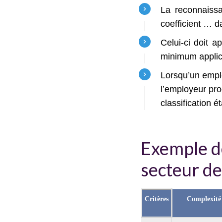
La reconnaissan
coefficient … da
Celui-ci doit a
minimum applica
Lorsqu’un emploi
l’employeur pro
classification é
Exemple de
secteur de
Critères
Complexité 